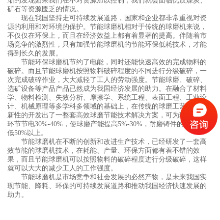
渐的发现如果我们在不对资源加以控制，我们就会面临优质煤炭、
矿石等资源匮乏的情况。
现在我国坚持走可持续发展道路，国家和企业都非常重视对资
源的利用和对环境的保护。节能球磨机相对于传统的球磨机来说，
不仅仅在环保上，而且在经济效益上都有着显著的提高。伴随着市
场竞争的激烈性，只有加强节能球磨机的节能环保低耗技术，才能
得到长久的发展。
节能环保球磨机节约了电能，同时还能快速高效的完成物料的
破碎。而且节能球磨机按照物料破碎程度的不同进行分级破碎，一
次完成破碎作业，大大减轻了工人的劳动强度。节能球磨、破碎、
选矿设备等产品产品已然成为我国经济发展的助力。在融合了材料
学、物料检测、失效分析、摩擦学、系统工程、表面工程、工业设
计、机械原理等多学科多领域的基础上，在传统的球磨工艺领域创
新性的开发出了一整套高效球磨节能技术解决方案，可为球磨生产
环节节电30%-40%，使球磨产能提高5%-30%，耐磨铸件的消耗量降
低50%以上。
节能球磨机在不断的创新和改进生产技术，已经研发了一套高
效节能的球磨机技术，在耗能、产量、环保方面都有着不错的效
果，而且节能球磨机可以按照物料的破碎程度进行分级破碎，这样
就可以大大的减少工人的工作强度。
节能球磨机是市场竞争和社会发展的必然产物，是未来我国实
现节能、降耗、环保的可持续发展道路和推动我国经济快速发展的
助力。