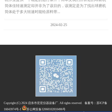
筒体佳转速测定却并非为了该目的，该测定是为了找出球磨机
筒体处于多大转速时能给原料带...
2024-02-25
Copyright (C) 2024 启东市宏宏仪器设备厂. All rights reserved. 备案号：
苏ICP备
16043974号-1
苏公网安备32068102810496号